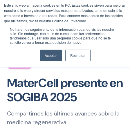
Este sitio web almacena cookies en tu PC. Estas cookies sirven para mejorar
NUEVAS CONTRATACIONES
0800 444 6283
/
5491 7344
RECOLECCIÓN MUESTRAS
11 5044 6033
/
11 3097 2442
nuestro sitio web y ofrecer servicios más personalizados, tanto en este sitio
ATENCIÓN MATERCELL
0800 888 0014
web como a través de otras redes. Para conocer más acerca de las cookies
que utilizamos, revisa nuestra Política de Privacidad.
No haremos seguimiento de tu información cuando visites nuestro
sitio. Sin embargo, con el fin de cumplir con tus preferencias,
tendremos que usar solo una pequeña cookie para que no se te
solicite volver a tomar esta decisión de nuevo.
Aceptar
Rechazar
PRENSA
MaterCell presente en
SOGIBA 2025
Compartimos los últimos avances sobre la
medicina regenerativa