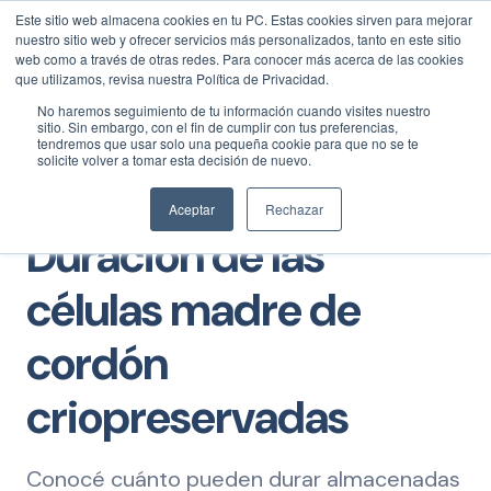
Este sitio web almacena cookies en tu PC. Estas cookies sirven para mejorar
NUEVAS CONTRATACIONES
0800 444 6283
/
5491 7344
RECOLECCIÓN MUESTRAS
11 5044 6033
/
11 3097 2442
nuestro sitio web y ofrecer servicios más personalizados, tanto en este sitio
ATENCIÓN MATERCELL
0800 888 0014
web como a través de otras redes. Para conocer más acerca de las cookies
que utilizamos, revisa nuestra Política de Privacidad.
No haremos seguimiento de tu información cuando visites nuestro
sitio. Sin embargo, con el fin de cumplir con tus preferencias,
tendremos que usar solo una pequeña cookie para que no se te
solicite volver a tomar esta decisión de nuevo.
Aceptar
Rechazar
Duración de las
células madre de
cordón
criopreservadas
Conocé cuánto pueden durar almacenadas