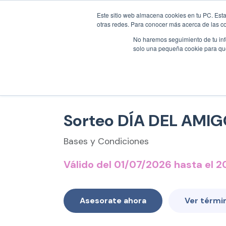
NUEVAS CONTRATACIONES
0800 444 6283
/
5
Este sitio web almacena cookies en tu PC. Esta
otras redes. Para conocer más acerca de las coo
No haremos seguimiento de tu info
Célul
solo una pequeña cookie para que 
Sorteo DÍA DEL AMI
Bases y Condiciones
Válido del 01/07/2026 hasta el 
Asesorate ahora
Ver térmi