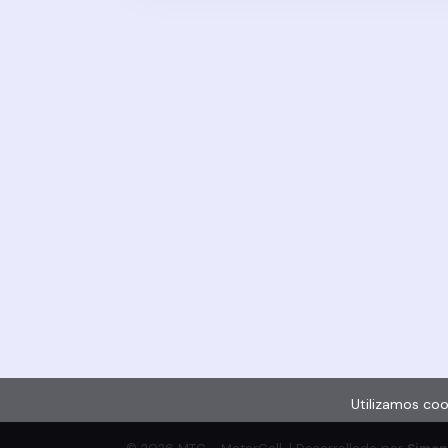
Tomá hoy una decisión que cuida a tu f
Confiá en MaterCell y cuidá lo más importante:
Utilizamos coo