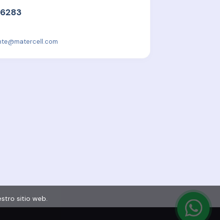
 6283
ente@matercell.com
Términos y Condiciones
ica de Calidad y Buenas Prácticas de Laboratorio
Términos y Condiciones con Base Comercial
stro sitio web.