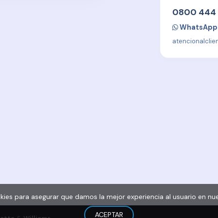
0800 444
WhatsApp
atencionalcli
Polít
amilia toda la vida
 la salud de quienes más querés
kies para asegurar que damos la mejor experiencia al usuario en nue
ACEPTAR