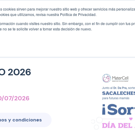
491 7344
|
RECOLECCIÓN MUESTRAS
11 5044 6033
/
11 3097 2442
|
ATENC
s cookies sirven para mejorar nuestro sitio web y ofrecer servicios más personaliza
kies que utilizamos, revisa nuestra Política de Privacidad.
rmación cuando visites nuestro sitio. Sin embargo, con el fin de cumplir con tus 
as madre
Planes
Sobre nosotros
Beneficios
Caso
no se te solicite volver a tomar esta decisión de nuevo.
GO 2026
20/07/2026
nos y condiciones